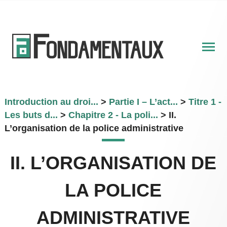
Skip
to
content
Introduction au droi...
>
Partie I – L’act...
>
Titre 1 -
Les buts d...
>
Chapitre 2 - La poli...
>
II.
L’organisation de la police administrative
II. L’ORGANISATION DE
LA POLICE
ADMINISTRATIVE