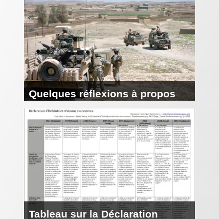
juridique des exilés, du juge
administratif et du CGLPL
Quelques réflexions à propos
de l’arrêt
Serdar Mohammed vs
Secretary of State
[2015] EWCA
Civ 843
Tableau sur la Déclaration