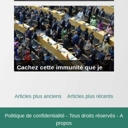
d’Helsinki et ses révisions
Cachez cette immunité que je
ne saurais voir : la CPI et les
Chefs d’Etat en exercice
NAVIGATION
Articles plus anciens
Articles plus récents
DES
Politique de confidentialité
- Tous droits réservés -
A
ARTICLES
propos