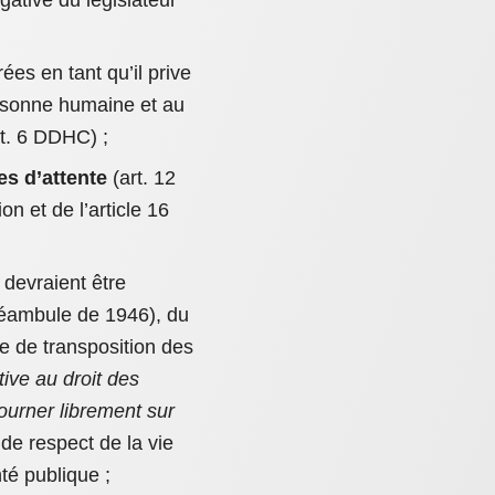
ative du législateur
ées en tant qu’il prive
ersonne humaine et au
art. 6 DDHC) ;
es d’attente
(art. 12
on et de l’article 16
 devraient être
Préambule de 1946), du
ce de transposition des
tive au droit des
journer librement sur
 de respect de la vie
nté publique ;