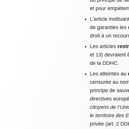
du principe de sé
et pour empièteme
L’article instituan
de garanties les 
droit à un recours
Les articles
rest
et 13) devraient ê
de la DDHC.
Les atteintes au
censurée au nom 
principe de sauve
directives europé
citoyens de l’Uni
le territoire de
privée (art. 2 DD