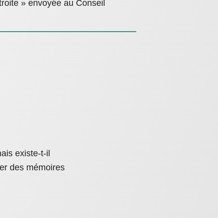
étroite » envoyée au Conseil
is existe-t-il
ser des mémoires