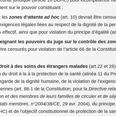
curité juridique (article 16 DDHC) pour incompétence nég
nt sur le pouvoir constituant ;
t les
zones d’attente
ad hoc
(art. 10) devrait être censur
exigences légales liées au respect de la dignité de la p
 effectif, ainsi que pour violation du principe d’égalité (
reignant les pouvoirs du juge sur le contrôle des zon
tre censurés pour violation de l’article 66 de la Constituti
droit à des soins des étrangers malades
(art.22 et 26)
du droit à la à la protection de la santé (alinéa 11 du 
garde de la dignité humaine, de la violation de l’exigen
ennes (art. 88-1 de la Constitution, pour la
Directive rela
on et des membres de leurs familles de circuler et de sé
s Etats membres, n°2004/38/CE
, 29 avr. 2004), du principe
HC) et de l’objectif constitutionnel de protection de la sa